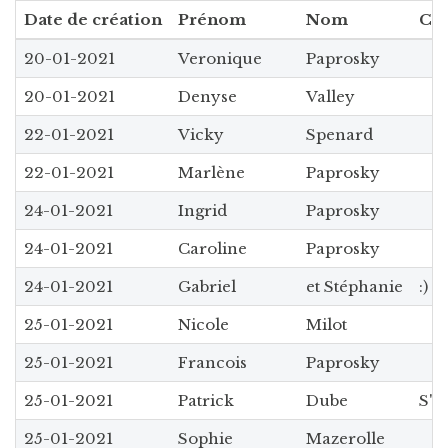
Date de création
Prénom
Nom
Co
20-01-2021
Veronique
Paprosky
20-01-2021
Denyse
Valley
22-01-2021
Vicky
Spenard
22-01-2021
Marlène
Paprosky
24-01-2021
Ingrid
Paprosky
24-01-2021
Caroline
Paprosky
24-01-2021
Gabriel
et Stéphanie
:)
25-01-2021
Nicole
Milot
25-01-2021
Francois
Paprosky
25-01-2021
Patrick
Dube
S'i
25-01-2021
Sophie
Mazerolle