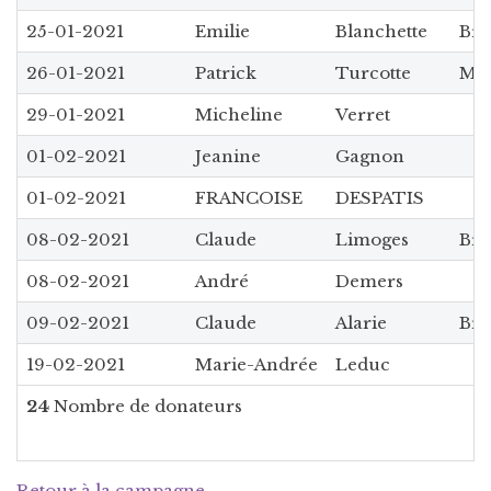
25-01-2021
Emilie
Blanchette
Bra
26-01-2021
Patrick
Turcotte
Mer
29-01-2021
Micheline
Verret
01-02-2021
Jeanine
Gagnon
01-02-2021
FRANCOISE
DESPATIS
08-02-2021
Claude
Limoges
Brav
08-02-2021
André
Demers
09-02-2021
Claude
Alarie
Bra
19-02-2021
Marie-Andrée
Leduc
24
Nombre de donateurs
Retour à la campagne