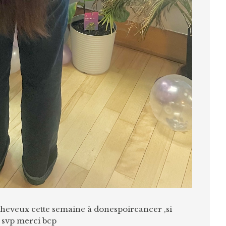
 cheveux cette semaine à donespoircancer ,si
 svp merci bcp