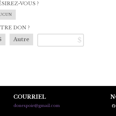
ÉSIREZ-VOUS ?
UCUN
TRE DON ?
$
Autre
COURRIEL
N
donespoir@gmail.com