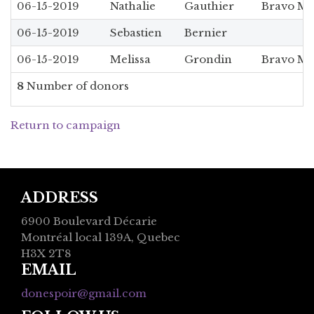
06-15-2019
Nathalie
Gauthier
Bravo Ma
06-15-2019
Sebastien
Bernier
06-15-2019
Melissa
Grondin
Bravo Maé
8
Number of donors
Return to campaign
ADDRESS
6900 Boulevard Décarie
Montréal local 139A, Quebec
H3X 2T8
EMAIL
donespoir@gmail.com