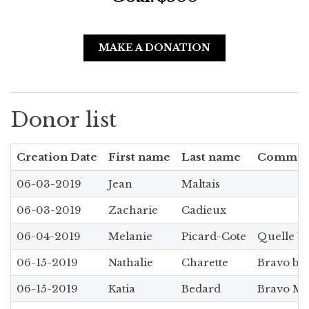
MAKE A DONATION
Donor list
Creation Date
First name
Last name
Commen
06-03-2019
Jean
Maltais
06-03-2019
Zacharie
Cadieux
06-04-2019
Melanie
Picard-Cote
Quelle bel
06-15-2019
Nathalie
Charette
Bravo bel
06-15-2019
Katia
Bedard
Bravo Maél