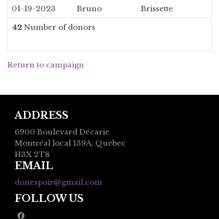
01-19-2023
Bruno
Brissette
42
Number of donors
Return to campaign
ADDRESS
6900 Boulevard Décarie
Montréal local 139A, Quebec
H3X 2T8
EMAIL
donespoir@gmail.com
FOLLOW US
facebook