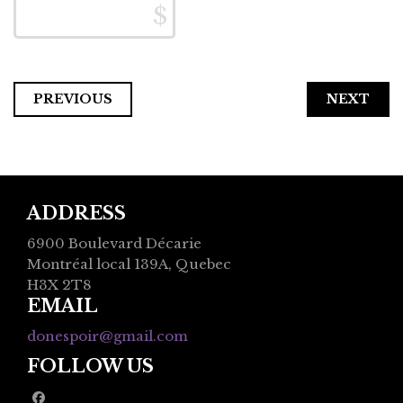
PREVIOUS
ADDRESS
6900 Boulevard Décarie
Montréal local 139A, Quebec
H3X 2T8
EMAIL
donespoir@gmail.com
FOLLOW US
facebook